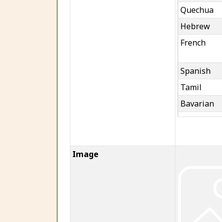
Quechua
Hebrew
French
Spanish
Tamil
Bavarian
Occitan
Malay
Hungarian
Image
Italian
German