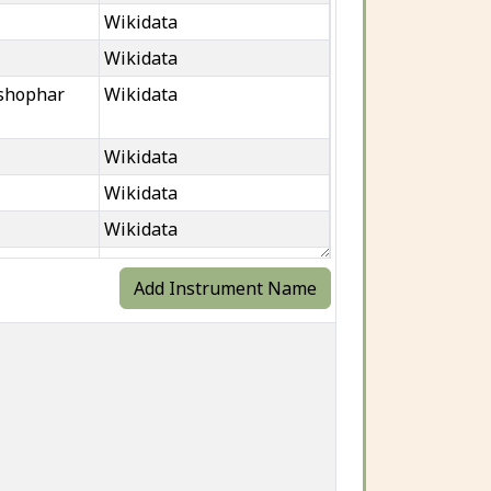
Wikidata
Wikidata
shophar
Wikidata
Wikidata
Wikidata
Wikidata
Wikidata
Add Instrument Name
Wikidata
Wikidata
Wikidata
r
Wikidata
ofar
or
Schaufor