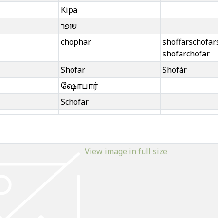
Kipa
שופר
chophar
shoffar
schofar
shofar
chofar
Shofar
Shofár
ஷோபார்
Schofar
Shofar
Shofar
sófár
View image in full size
shofar
sofar
Schofar
Schoifer
Shoyfa
Schofarhorn
Sh
Shophar
Schoif
Schophar